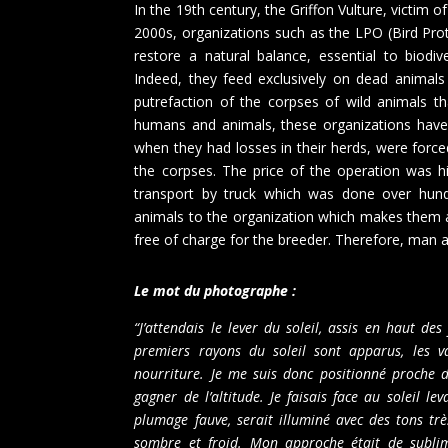
In the 19th century, the Griffon Vulture, victim 
2000s, organizations such as the LPO (Bird Pro
restore a natural balance, essential to biodiv
Indeed, they feed exclusively on dead animals
putrefaction of the corpses of wild animals th
humans and animals, these organizations have 
when they had losses in their herds, were forced 
the corpses. The price of the operation was 
transport by truck which was done over hund
animals to the organization which makes them av
free of charge for the breeder. Therefore, man a
Le mot du photographe :
“J’attendais le lever du soleil, assis en haut d
premiers rayons du soleil sont apparus, les v
nourriture. Je me suis donc positionné proche d
gagner de l’altitude. Je faisais face au soleil l
plumage fauve, serait illuminé avec des tons très
sombre et froid. Mon approche était de sublim