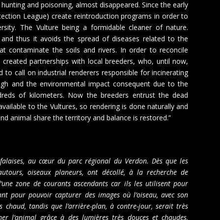
of hunting and poisoning, almost disappeared. Since the early
tection League) create reintroduction programs in order to
ersity. The Vulture being a formidable cleaner of nature.
 and thus it avoids the spread of diseases related to the
at contaminate the soils and rivers. In order to reconcile
created partnerships with local breeders, who, until now,
to call on industrial renderers responsible for incinerating
high and the environmental impact consequent due to the
reds of kilometers. Now the breeders entrust the dead
ailable to the Vultures, so rendering is done naturally and
nd animal share the territory and balance is restored.”
es falaises, au cœur du parc régional du Verdon. Dès que les
autours, oiseaux planeurs, ont décollé, à la recherche de
’une zone de courants ascendants car ils les utilisent pour
evant pour pouvoir capturer des images où l’oiseau, avec son
 chaud, tandis que l’arrière-plan, à contre-jour, serait très
er l’animal grâce à des lumières très douces et chaudes,