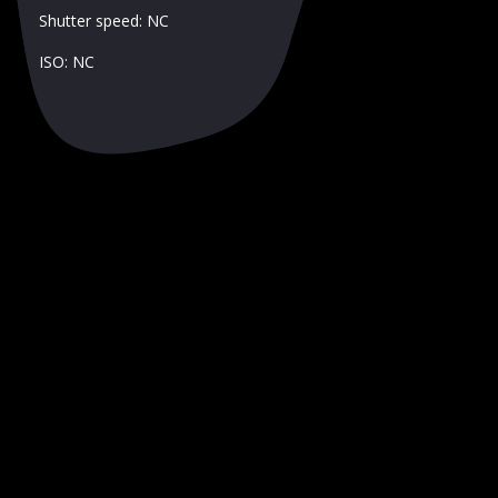
Shutter speed: NC
ISO: NC